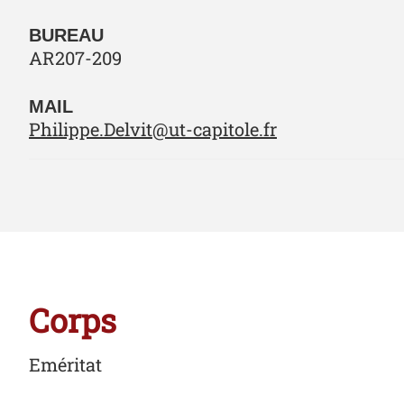
BUREAU
AR207-209
MAIL
Philippe.Delvit@ut-capitole.fr
Corps
Eméritat