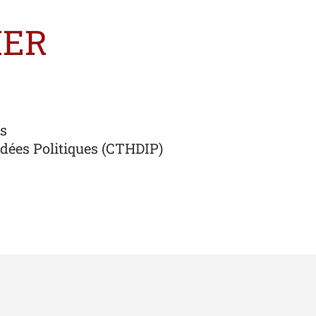
IER
ns
Idées Politiques (CTHDIP)