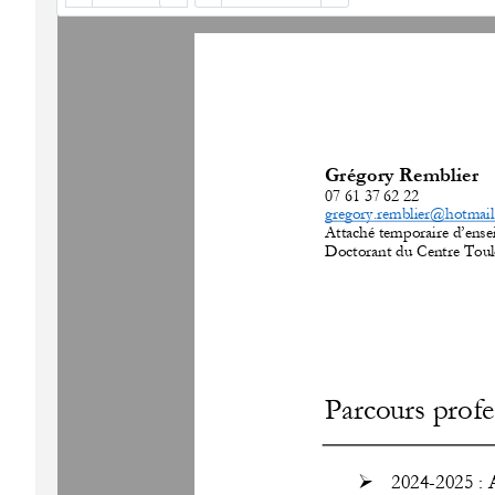
Grégory Remblier
07 61 37 62 22 
gregory.remblier@hotmail
Attaché temporaire d’ense
Doctorant du Centre 
T
oul
Parcours profe
➢
2024
-
2025
: 