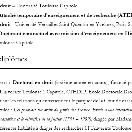
droit
–
Université Toulouse Capitole
Attaché temporaire d’enseignement et de recherche (ATER
droit
-
Université Versailles Saint Quentin en Yvelines, Paris Sa
Doctorant contractuel avec mission d’enseignement en His
oulouse Capitole. 
 diplômes
ent
:
Doctorat  en  droit
(
sixième
année  en  cours),
financé  pa
Université Toulouse 
1 
Capitole
,
CTHDIP
, École Doctorale Droi
 sur les relations qu’entretiennent le parquet de la Cour de cassa
itulée
: 
Les pourvois sur ordre du 
g
arde des Sceaux. 
É
tude d’une interaction
cassation et le m
inistère de la Justice (1791 
–
1989
)
, dirigée par Madam
érences habilitée à diriger des recherches à l’
U
niversité Toulous