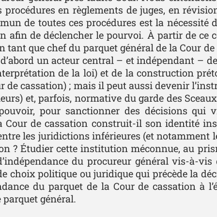
 procédures en règlements de juges, en révision 
mmun de toutes ces procédures est la nécessité 
 afin de déclencher le pourvoi. À partir de ce cor
n tant que chef du parquet général de la Cour de
t d’abord un acteur central – et indépendant – de 
nterprétation de la loi) et de la construction pré
de cassation) ; mais il peut aussi devenir l’instr
eurs) et, parfois, normative du garde des Sceaux (
pouvoir, pour sanctionner des décisions qui vi
our de cassation construit-il son identité insti
tre les juridictions inférieures (et notamment le
ion ? Étudier cette institution méconnue, au pr
s d’indépendance du procureur général vis-à-vis
 de choix politique ou juridique qui précède la déc
endance du parquet de la Cour de cassation à l’é
e parquet général.