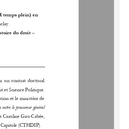
 temps plein) en 
clay. 
toire du droit
–
r  un  contrat  doctoral 
t et Science Politique
. 
tion et le ministère de 
 entre le 
p
rocureur général 
e Caroline Gau
-
Cabée, 
e Capitole (CTHDIP). 