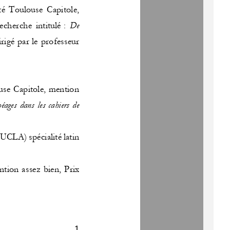
té  Toulouse  Capitole, 
cherche intitulé
: 
De 
irigé par le professeur 
use Capitole, mention 
éages  dans  les  cahiers  de 
UCLA) spécialité latin 
ntion assez bien, Prix 
1