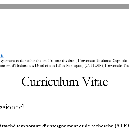
.fr
ignement et de recherche en Histoire du droit
, Université Toulouse Capitole
ousain d’
H
istoire du 
D
roit et des 
I
dées 
P
olitiques, 
(CTHDIP), 
Université To
Curriculum V
itae
ssionnel
Attaché temporaire d’enseignement et de recherche (ATER