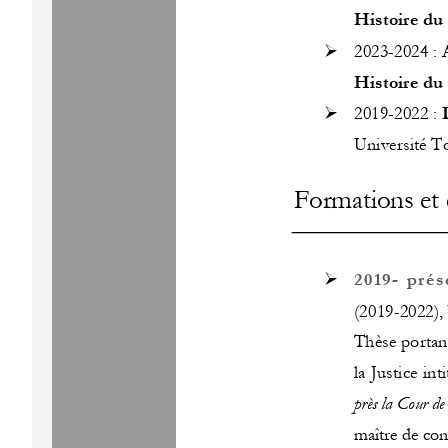
Histoire du 
➢
2023
-
2024
: 
Histoire du 
➢
2019
-
2022
: 
Uni
versité T
Formations et
➢
2019
-
prés
(2019
-
2022),
Thèse portant
la 
J
ustice int
près la Cour de 
maître de conf