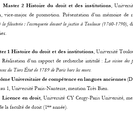
: 
Master  2  Histoire  du  droit  et  des  institutions
,  Universi
,  vice
-
major de promotion. Présentation d’un mémoire de re
 la filouterie
: l’escroquerie devant la justice à Toulouse (1760
-
1790)
, d
er. 
: 
er 1 Histoire du droit et des institutions
, Université Toulo
. Réalisation d’un rapport de recherche intitulé
: 
La  vision  des  p
nces du Tiers 
É
tat de 1789 de Paris hors les murs
. 
ôme Universitaire de compétence en langues anciennes
(D
au 1, Université Paris
-
Nanterre, mention Très Bien. 
:
Licence en  droit
, Université CY Cergy
-
Paris Université, me
de la facul
té de droit 
(
1
année
)
. 
ère