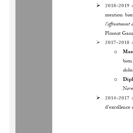
➢
2018
-
2019
mention  bien
l’affrontement à
Florent Garni
➢
2017
-
2018
Mast
o
bien
doléa
Dipl
o
Nive
➢
2014
-
2017
d’excellence 