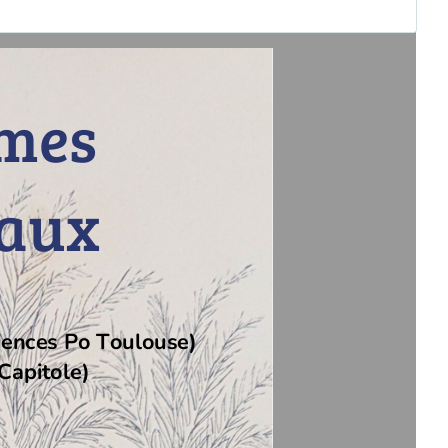
rmes
maux
iences Po Toulouse)
Capitole)