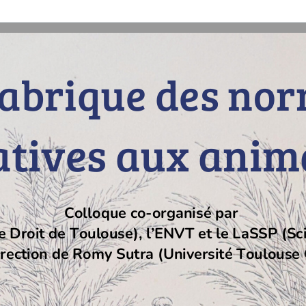
fabrique des no
atives aux ani
Colloque co-organisé par
e Droit de Toulouse), l’ENVT et le LaSSP (Sc
irection de Romy Sutra (Université Toulouse 