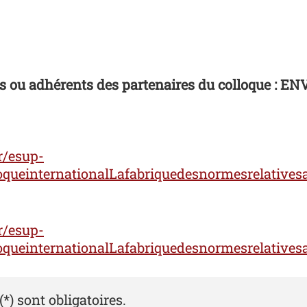
iés ou adhérents des partenaires du colloque : 
fr/esup-
loqueinternationalLafabriquedesnormesrelativ
fr/esup-
loqueinternationalLafabriquedesnormesrelativ
) sont obligatoires.