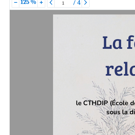
/
4
125 %
La 
rel
le CTHDIP (École d
sous la d