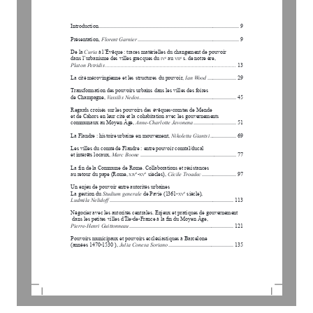
Introduction
 .....................................................................................................
9
Présentation, 
Florent Garnier
 .........................................................................
9
De la 
Curia
 à l’Évêque
 : traces matérielles du changement de pouvoir 
e
e
dans l’urbanisme des villes grecques du 
 au 
 s. de notre ère, 
iv
vii
Platon Petridis
 ..............................................................................................
13
La cité mérovingienne et les structures du pouvoir, 
Ian Wood
 .....................
29
Transformation des pouvoirs urbains dans les villes des foires
de Champagne, 
Vassilis Nedos
 ......................................................................
45
Regards croisés sur les pouvoirs des évêques-comtes de Mende 
et de Cahors
 en leur cité et la cohabitation avec les gouvernements 
communaux au Moyen Âge, 
Anne-Charlotte Javonena
 ...............................
51
La Flandre : histoire urbaine en mouvement, 
Nikoletta Giantsi
 ...................
69
Les villes du comté de Flandre : entre pouvoir comtal/ducal 
et intérêts locaux, 
Marc Boone
 .....................................................................
77
La fin de la Commune de Rome
. Collaborations et résistances 
e
e
-
 siècles), 
Cécile Troadec
.........................
97
au retour du pape (Rome, 
xiv
xv
Un enjeu de pouvoir entre autorités urbaines
e
La gestion du 
Studium generale
 de Pavie (1361-
 siècle),
xv
Ludmila Nelidoff
 .........................................................................................
113
Négocier avec les autorités centrales
. Enjeux et pratiques de gouvernement
 dans les petites villes d’Île-de-France à la fin du Moyen Âge, 
Pierre-Henri Guittonneau
 ...........................................................................
121
Pouvoirs municipaux et pouvoirs ecclésiastiques à Barcelone
(années 1470-1530 ), 
Julia Conesa Soriano
 ...............................................
135