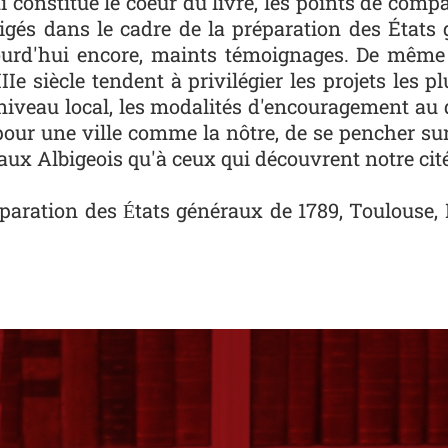
 constitue le coeur du livre, les points de comp
digés dans le cadre de la préparation des États
jourd'hui encore, maints témoignages. De même 
Ie siècle tendent à privilégier les projets les 
 au niveau local, les modalités d'encouragement 
, pour une ville comme la nôtre, de se pencher sur
 aux Albigeois qu'à ceux qui découvrent notre cité
réparation des
tats généraux de 1789
, Toulouse,
É