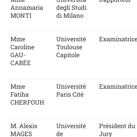
Annamaria
degli Studi
MONTI
di Milano
Mme
Université
Examinatric
Caroline
Toulouse
GAU-
Capitole
CABÉE
Mme
Université
Examinatric
Fatiha
Paris Cité
CHERFOUH
M. Alexis
Université
Président du
MAGES
de
Jury