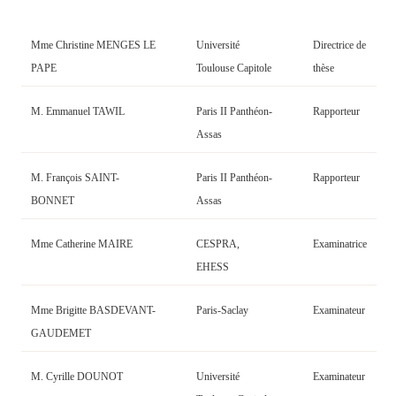
Mme Christine MENGES LE
Université
Directrice
de
PAPE
Toulouse Capitole
thèse
M. Emmanuel TAWIL
Paris II Panthéon-
Rapporteur
Assas
M. François SAINT-
Paris II Panthéon-
Rapporteur
BONNET
Assas
Mme Catherine MAIRE
CESPRA,
Examinatrice
EHESS
Mme Brigitte BASDEVANT-
Paris-Saclay
Examinateur
GAUDEMET
M. Cyrille DOUNOT
Université
Examinateur